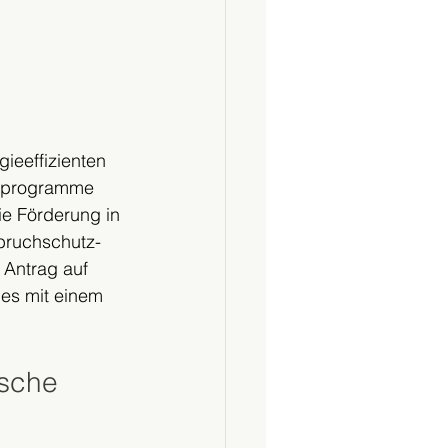
eeffizienten 
erprogramme 
e Förderung in 
nbruchschutz-
Antrag auf 
es mit einem 
sche 