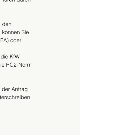
, den 
, können Sie 
FA) oder 
t die KfW 
die RC2-Norm 
 der Antrag 
terschreiben! 