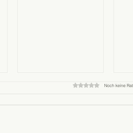
Mit 0 von 5 Sternen bewer
Noch keine Rat
Sommergewitter in
Tota