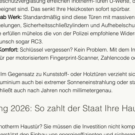
schutzverglasung erreichen Inotherm-Türen U-Werte, di
eignet sind. Das senkt Ihre Heizkosten sofort spürbar.
 ab Werk:
 Standardmäßig sind diese Türen mit massiven
elungen, Sicherheitsschließzylindern und Aufhebelschu
ie erfüllen mühelos die von der Polizei empfohlene Wide
unsch sogar RC3.
omfort:
 Schlüssel vergessen? Kein Problem. Mit dem I
Tür per motorisiertem Fingerprint-Scanner, Zahlencode o
 Im Gegensatz zu Kunststoff- oder Holztüren verzieht sic
uminium auch bei extremer Sonneneinstrahlung oder st
schließt auch nach Jahren noch millimetergenau.
g 2026: So zahlt der Staat Ihre Hau
notherm Haustür? Sie müssen die Investition nicht komple
terstützt den Einbau von energieeffizienten und sichere