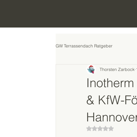
GW Terrassendach Ratgeber
Thorsten Zarbock
Inotherm
& KfW-För
Hannove
Mit NaN von 5 Ster