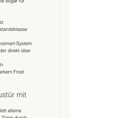
e sogar für 
 
tz 
rstandsklasse 
nosmart-System 
der direkt über 
h 
arkem Frost 
stür mit
tt alleine 
n Türen durch 