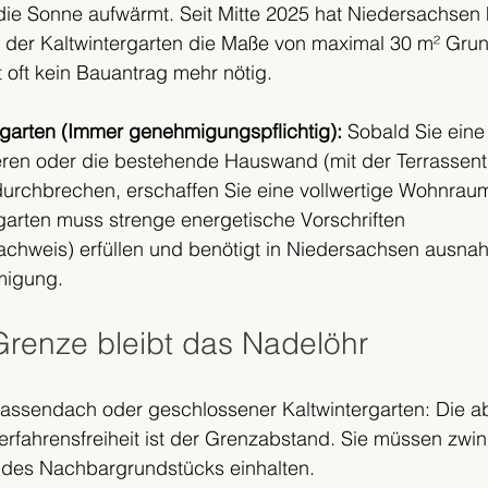
 die Sonne aufwärmt. Seit Mitte 2025 hat Niedersachsen 
llt der Kaltwintergarten die Maße von maximal 30 m² Gru
 oft kein Bauantrag mehr nötig.
garten (Immer genehmigungspflichtig):
 Sobald Sie eine
ieren oder die bestehende Hauswand (mit der Terrassent
urchbrechen, erschaffen Sie eine vollwertige Wohnraum
arten muss strenge energetische Vorschriften 
chweis) erfüllen und benötigt in Niedersachsen ausna
migung.
Grenze bleibt das Nadelöhr
rassendach oder geschlossener Kaltwintergarten: Die ab
erfahrensfreiheit ist der Grenzabstand. Sie müssen zwi
 des Nachbargrundstücks einhalten.