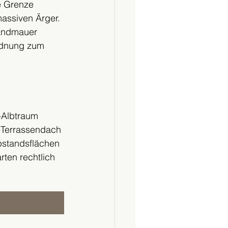
e Grenze 
massiven Ärger. 
randmauer 
rdnung zum 
-Albtraum 
-Terrassendach 
Abstandsflächen 
ten rechtlich 