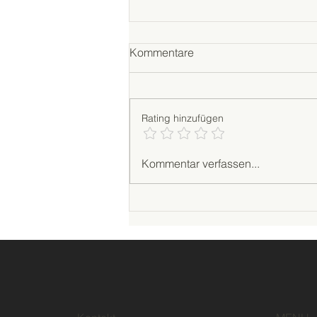
Kommentare
Rating hinzufügen
Terrassendach richtig
Kommentar verfassen...
reinigen: So pflegen Sie Glas
und Aluminium ohne
Schäden