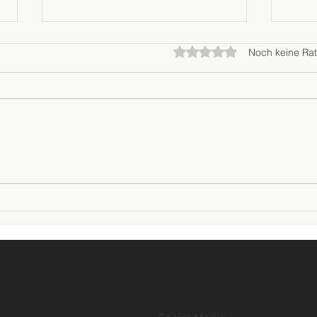
Mit 0 von 5 Sternen bewer
Noch keine Rat
Sommergewitter in
Tota
Niedersachsen: Ist Ihr
(TCO
Terrassendach wirklich
Terr
sturmsicher?
billi