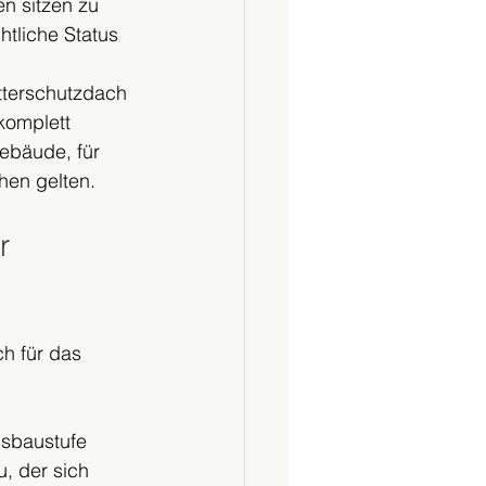
n sitzen zu 
tliche Status 
terschutzdach 
omplett 
ebäude, für 
hen gelten.
r 
h für das 
usbaustufe 
, der sich 