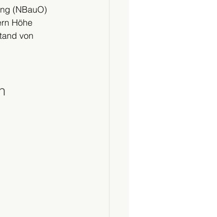
ung (NBauO) 
ern Höhe 
tand von 
n 