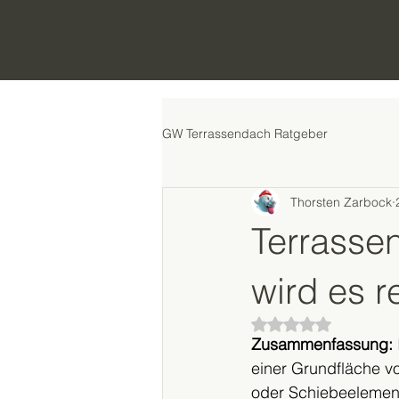
GW Terrassendach Ratgeber
Thorsten Zarbock
Terrasse
wird es r
Mit NaN von 5 Ster
Zusammenfassung:
einer Grundfläche v
oder Schiebeelement