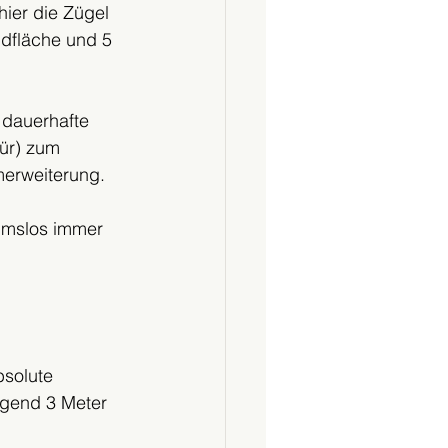
hier die Zügel 
ndfläche und 5 
 dauerhafte 
ür) zum 
erweiterung. 
hmslos immer 
solute 
ngend 3 Meter 