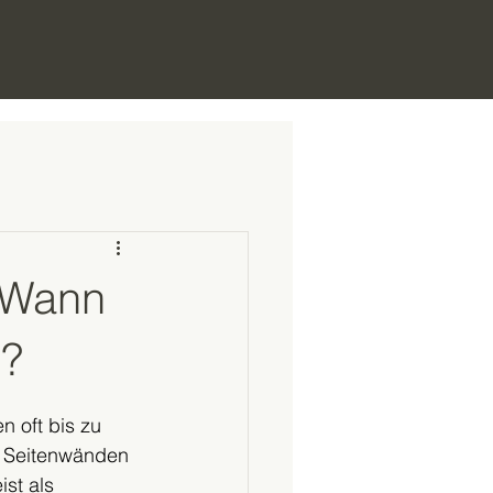
 Wann
n?
 oft bis zu 
t Seitenwänden 
st als 