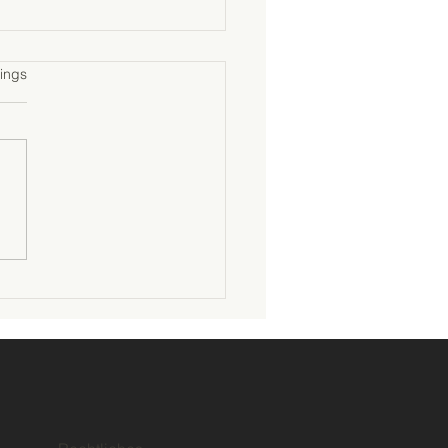
tet.
ings
l Cost of Ownership
) bei gewerblichen
assendächern: Warum
g doppelt kostet