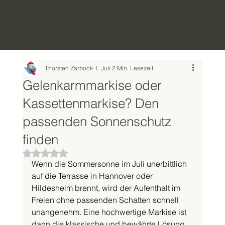
Thorsten Zarbock
1. Juli
2 Min. Lesezeit
Gelenkarmmarkise oder
Kassettenmarkise? Den
passenden Sonnenschutz
finden
Mit NaN von 5 Sternen bewertet.
Wenn die Sommersonne im Juli unerbittlich 
auf die Terrasse in Hannover oder 
Hildesheim brennt, wird der Aufenthalt im 
Freien ohne passenden Schatten schnell 
unangenehm. Eine hochwertige Markise ist 
dann die klassische und bewährte Lösung, 