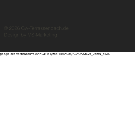
© 2026 Gw-Terrassendach.de
Design by MS-Marketing
google-site-verification=s1snKGzHqTyzhdHlIBrAUaQAJAOAStE2z_JamN_okXU