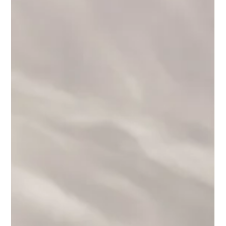
starken Pollenflug im Frühjahr, nach einem Wüstenstaub-
Regen oder im Herbst durch fallendes Laub stellt sich die
Frage: Wie bekomme ich die Überdachung wieder strahlend
sauber, ohne das Material zu zerkratzen oder die Dichtungen
zu ruinieren? Mit der richtigen Technik und den passenden
Werkzeugen ist die Reinigung der Terrasse schnell erledigt –
wer jedoch zu ag