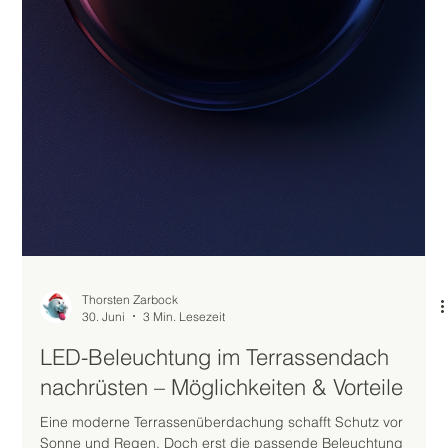
Hannover oder Hildesheim brennt, wird der Aufenthalt im
Freien ohne passenden Schatten schnell unangenehm. Eine
hochwertige Markise ist dann die klassische und bewährte
Lösung, um blendfreies Licht und kühle Temperaturen auf der
Terrasse zu garantieren. Doch wer sich mit dem Thema
Sonnenschutz beschäftigt, steht schnell vor einer
grundlegenden Entscheidung: Soll es eine Gelenkarmmarkise,
eine Halbkassette oder eine