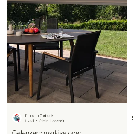
Thorsten Zarbock
3. Juli
3 Min. Lesezeit
Außengastronomie wetterfest machen:
ROI und Amortisation eines gewerblichen
Terrassendachs
Für den deutschen Mittelstand ist Liquiditätssicherung im Jahr
2026 das zentrale Gebot der Unternehmensführung. Wer die
rasant steigenden betrieblichen Energiekosten durch eine
eigene Photovoltaikanlage (PV) dauerhaft senken will, muss
dafür kein wertvolles Kernkapital im Unternehmen binden. Das
Steuerrecht bietet über den Investitionsabzugsbetrag (IAB)
nach § 7g EStG ein hocheffizientes Instrument der
Innenfinanzierung. Unternehmen können damit bis zu 50 %
der geplanten Inve