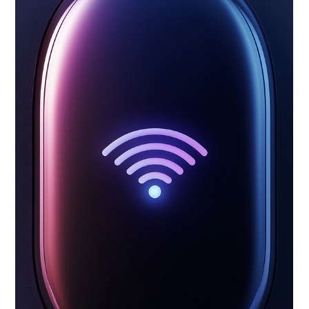
Thorsten Zarbock
1. Juli
2 Min. Lesezeit
Gelenkarmmarkise oder
Kassettenmarkise? Den passenden
Sonnenschutz finden
Wenn die Sommersonne im Juli unerbittlich auf die Terrasse in