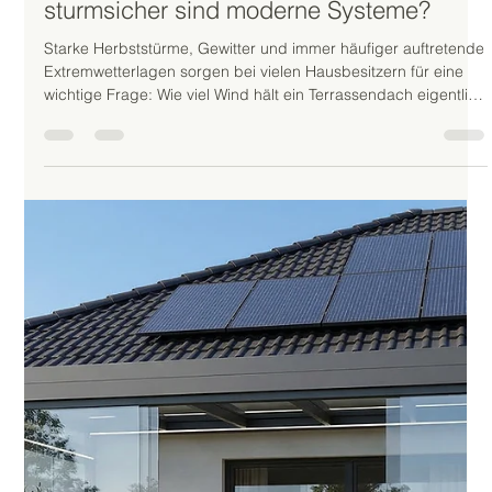
Eine moderne Terrassenüberdachung schafft Schutz vor
Sonne und Regen. Doch erst die passende Beleuchtung
macht die Terrasse auch in den Abendstunden zu einem
echten Wohlfühlort. Viele Hausbesitzer stellen sich deshalb die
Frage: Kann man eine LED-Beleuchtung im Terrassendach
nachrüsten? Die Antwort lautet: Ja. Moderne
Beleuchtungssysteme lassen sich heute bei vielen
Terrassendächern problemlos integrieren – sowohl direkt bei
der Montage als auch nachträglich. Kurz erklärt: Lä