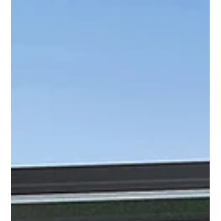
Sommergewitter in Niedersachsen: Ist Ihr
Terrassendach wirklich sturmsicher?
Die Sommer in der Region Hannover bringen zunehmend
extreme Wetterumschwünge mit sich. Was als sonniger Juli-
Nachmittag beginnt, endet oft in plötzlich auftretenden
Starkregenschauern und massiven Orkanböen. Für
Hausbesitzer stellt sich in diesen Momenten eine drängende
Frage: Hält die Terrassenüberdachung diesen extremen
Windlasten stand oder droht ein teurer Bauschaden? Ein
sturmsicheres Terrassendach ist kein Zufall, sondern das
Ergebnis präziser technischer Planung und so