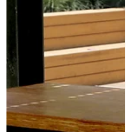
Thorsten Zarbock
17. Juli
2 Min. Lesezeit
Total Cost of Ownership (TCO) bei
gewerblichen Terrassendächern: Warum
billig doppelt kostet
Bei der Investitionsplanung für gewerbliche Außenanlagen, ob
in der Gastronomie, im Hotelgewerbe oder als Mitarbeiter-
Pausenbereich, richtet sich der erste Blick fast immer auf den
reinen Anschaffungspreis (CAPEX). Doch wer eine
Terrassenüberdachung für Gewerbe rein über den
günstigsten Einkaufspreis beschafft, tappt unweigerlich in die
TCO-Falle (Total Cost of Ownership). Die scheinbare Ersparnis
bei der Investition wird durch drastisch erhöhte Betriebs-,
Wartungs- und Repar